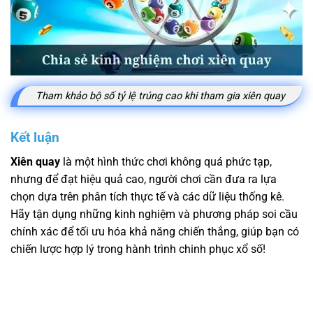
Tham khảo bộ số tỷ lệ trúng cao khi tham gia xiên quay
Kết luận
Xiên quay
là một hình thức chơi không quá phức tạp,
nhưng để đạt hiệu quả cao, người chơi cần đưa ra lựa
chọn dựa trên phân tích thực tế và các dữ liệu thống kê.
Hãy tận dụng những kinh nghiệm và phương pháp soi cầu
chính xác để tối ưu hóa khả năng chiến thắng, giúp bạn có
chiến lược hợp lý trong hành trình chinh phục xổ số!