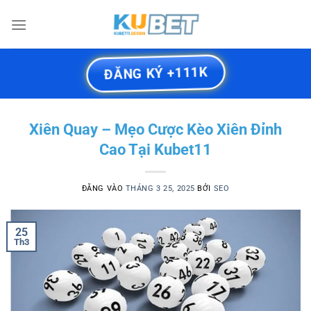
Bỏ
qua
nội
dung
ĐĂNG KÝ +111K
Xiên Quay – Mẹo Cược Kèo Xiên Đỉnh
Cao Tại Kubet11
ĐĂNG VÀO
THÁNG 3 25, 2025
BỞI
SEO
25
Th3