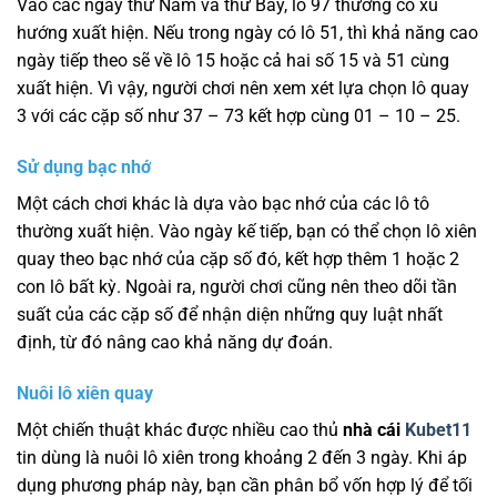
Vào các ngày thứ Năm và thứ Bảy, lô 97 thường có xu
hướng xuất hiện. Nếu trong ngày có lô 51, thì khả năng cao
ngày tiếp theo sẽ về lô 15 hoặc cả hai số 15 và 51 cùng
xuất hiện. Vì vậy, người chơi nên xem xét lựa chọn lô quay
3 với các cặp số như 37 – 73 kết hợp cùng 01 – 10 – 25.
Sử dụng bạc nhớ
Một cách chơi khác là dựa vào bạc nhớ của các lô tô
thường xuất hiện. Vào ngày kế tiếp, bạn có thể chọn lô xiên
quay theo bạc nhớ của cặp số đó, kết hợp thêm 1 hoặc 2
con lô bất kỳ. Ngoài ra, người chơi cũng nên theo dõi tần
suất của các cặp số để nhận diện những quy luật nhất
định, từ đó nâng cao khả năng dự đoán.
Nuôi lô xiên quay
Một chiến thuật khác được nhiều cao thủ
nhà cái
Kubet11
tin dùng là nuôi lô xiên trong khoảng 2 đến 3 ngày. Khi áp
dụng phương pháp này, bạn cần phân bổ vốn hợp lý để tối