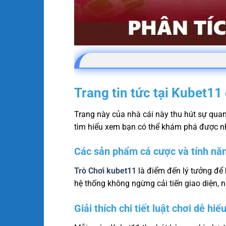
Trang tin tức tại Kubet11 
Trang này của nhà cái này thu hút sự quan
tìm hiểu xem bạn có thể khám phá được nhữ
Các sản phẩm cá cược và tính nă
Trò Chơi kubet11
là điểm đến lý tưởng để 
hệ thống không ngừng cải tiến giao diện, 
Giải thích chi tiết luật chơi dễ hiể