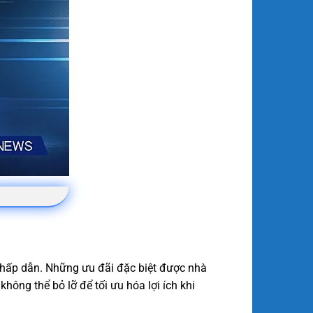
 hấp dẫn. Những ưu đãi đặc biệt được nhà
hông thể bỏ lỡ để tối ưu hóa lợi ích khi