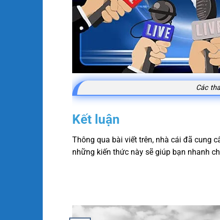
Các tha
Kết luận
Thông qua bài viết trên, nhà cái đã cung 
những kiến thức này sẽ giúp bạn nhanh ch