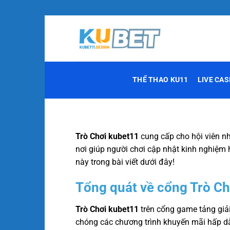
Bỏ
qua
nội
dung
THỂ THAO KU11
LIVE CAS
Trò Chơi kubet11
cung cấp cho hội viên nh
nơi giúp người chơi cập nhật kinh nghiệm
này trong bài viết dưới đây!
Tổng quát về cổng Trò Ch
Trò Chơi kubet11
trên cổng game tảng giải
chóng các chương trình khuyến mãi hấp dẫ