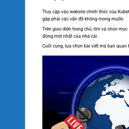
Truy cập vào website chính thức của Kube
gặp phải các vấn đề không mong muốn.
Trên giao diện trang chủ, tìm và chọn mục 
động mới nhất của nhà cái.
Cuối cùng, lựa chọn bài viết mà bạn quan t