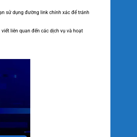
ạn sử dụng đường link chính xác để tránh
 viết liên quan đến các dịch vụ và hoạt