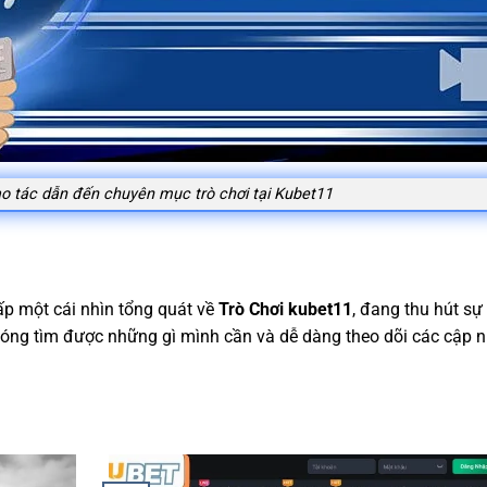
o tác dẫn đến chuyên mục trò chơi tại Kubet11
cấp một cái nhìn tổng quát về
Trò Chơi kubet11
, đang thu hút sự
óng tìm được những gì mình cần và dễ dàng theo dõi các cập nh