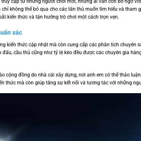
 truy cập từ những người chơi mới, những ai vẫn còn bỡ ngỡ vớ
ịa chỉ không thể bỏ qua cho các tân thủ muốn tìm hiểu và tham 
t kiến thức và tận hưởng trò chơi một cách trọn vẹn.
huẩn xác
g kiến thức cập nhật mà còn cung cấp các phân tích chuyên s
ận đấu, cầu thủ cũng như tỷ lệ kèo đều được các chuyên gia hàng
vào cộng đồng do nhà cái xây dựng, nơi anh em có thể thảo luận,
kiến thức mà còn giúp tăng sự kết nối và tương tác với những n