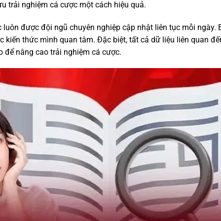
 ưu trải nghiệm cá cược một cách hiệu quả.
 luôn được đội ngũ chuyên nghiệp cập nhật liên tục mỗi ngày. 
ác kiến thức mình quan tâm. Đặc biệt, tất cả dữ liệu liên quan 
ào để nâng cao trải nghiệm cá cược.