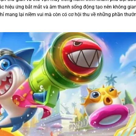
 các hiệu ứng bắt mắt và âm thanh sống động tạo nên không gia
chỉ mang lại niềm vui mà còn có cơ hội thu về những phần thưở