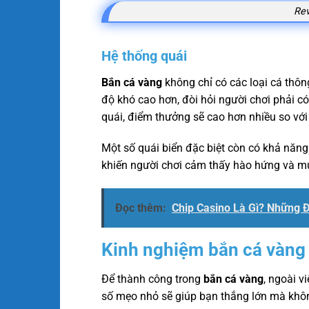
Rev
Hệ thống quái
Bắn cá vàng
không chỉ có các loại cá thô
độ khó cao hơn, đòi hỏi người chơi phải có 
quái, điểm thưởng sẽ cao hơn nhiều so với
Một số quái biển đặc biệt còn có khả năng
khiến người chơi cảm thấy hào hứng và mu
Đọc thêm:
Chip Casino Là Gì? Những 
Kinh nghiệm bắn cá vàng 
Để thành công trong
bắn cá vàng
, ngoài v
số mẹo nhỏ sẽ giúp bạn thắng lớn mà khô