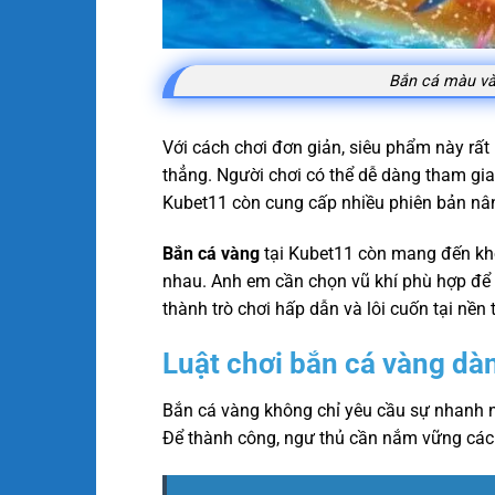
Bắn cá màu vàn
Với cách chơi đơn giản, siêu phẩm này rất
thẳng. Người chơi có thể dễ dàng tham gia 
Kubet11 còn cung cấp nhiều phiên bản nân
Bắn cá vàng
tại Kubet11 còn mang đến kho 
nhau. Anh em cần chọn vũ khí phù hợp để 
thành trò chơi hấp dẫn và lôi cuốn tại nền 
Luật chơi bắn cá vàng dà
Bắn cá vàng không chỉ yêu cầu sự nhanh n
Để thành công, ngư thủ cần nắm vững cách