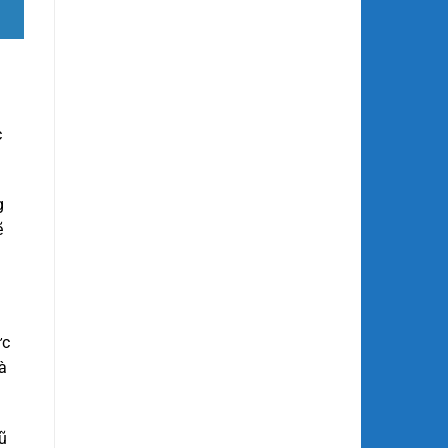
c
g
ẽ
ức
à
ũ