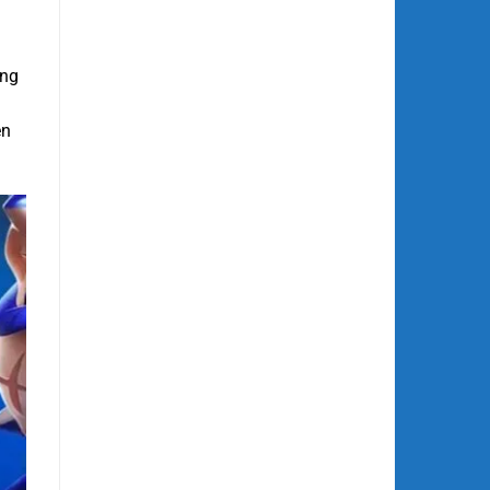
ững
ên